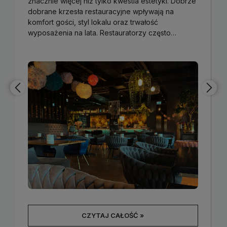
znacznie więcej niż tylko kwestia estetyki. Dobrze
dobrane krzesła restauracyjne wpływają na
komfort gości, styl lokalu oraz trwałość
wyposażenia na lata. Restauratorzy często
skupiają się na menu i wystroju, zapominając,
że
ergonomiczne i solidne krzesła do
restauracji
są jednym z kluczowych elementów
doświadczenia klienta.
CZYTAJ CAŁOŚĆ »