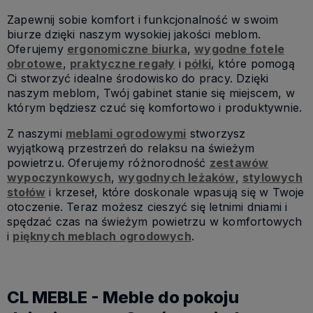
Zapewnij sobie komfort i funkcjonalność w swoim
biurze dzięki naszym wysokiej jakości meblom.
Oferujemy
ergonomiczne biurka
,
wygodne fotele
obrotowe
,
praktyczne regały
i
półki
, które pomogą
Ci stworzyć idealne środowisko do pracy. Dzięki
naszym meblom, Twój gabinet stanie się miejscem, w
którym będziesz czuć się komfortowo i produktywnie.
Z naszymi
meblami ogrodowymi
stworzysz
wyjątkową przestrzeń do relaksu na świeżym
powietrzu. Oferujemy różnorodność
zestawów
wypoczynkowych
,
wygodnych leżaków
,
stylowych
stołów
i krzeseł, które doskonale wpasują się w Twoje
otoczenie. Teraz możesz cieszyć się letnimi dniami i
spędzać czas na świeżym powietrzu w komfortowych
i
pięknych meblach ogrodowych
.
CL MEBLE - Meble do pokoju