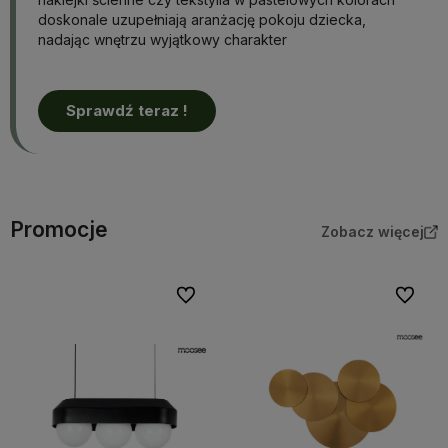
doskonale uzupełniają aranżację pokoju dziecka,
nadając wnętrzu wyjątkowy charakter
Sprawdź teraz !
Promocje
Zobacz więcej
Do ulubionych
Do ulubi