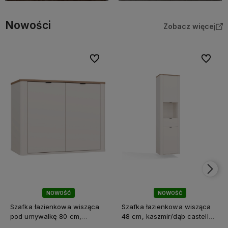
Nowości
Zobacz więcej
Do ulubionych
Do ulubi
NOWOŚĆ
NOWOŚĆ
Szafka łazienkowa wisząca
Szafka łazienkowa wisząca
pod umywalkę 80 cm,
48 cm, kaszmir/dąb castello
kaszmir/dąb castello
Cordoba 2D1S