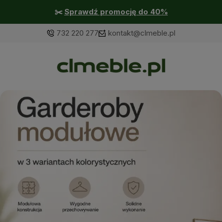
☀️Twój styl, nasze meble☀️
732 220 277
kontakt@clmeble.pl