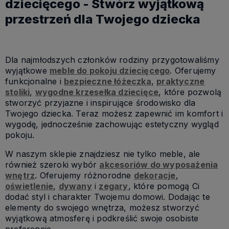
dziecięcego - Stwórz wyjątkową
przestrzeń dla Twojego dziecka
Dla najmłodszych członków rodziny przygotowaliśmy
wyjątkowe
meble do pokoju dziecięcego
. Oferujemy
funkcjonalne i
bezpieczne łóżeczka
,
praktyczne
stoliki
,
wygodne krzesełka dziecięce
, które pozwolą
stworzyć przyjazne i inspirujące środowisko dla
Twojego dziecka. Teraz możesz zapewnić im komfort i
wygodę, jednocześnie zachowując estetyczny wygląd
pokoju.
W naszym sklepie znajdziesz nie tylko meble, ale
również szeroki wybór
akcesoriów do wyposażenia
wnętrz
. Oferujemy różnorodne
dekoracje
,
oświetlenie
,
dywany
i
zegary
, które pomogą Ci
dodać styl i charakter Twojemu domowi. Dodając te
elementy do swojego wnętrza, możesz stworzyć
wyjątkową atmosferę i podkreślić swoje osobiste
preferencje.