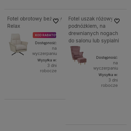
koszyka
kosz
Fotel obrotowy beżowy
Fotel uszak różowy z
Do ulubionych
Do ulubi
Relax
podnóżkiem, na
drewnianych nogach
KOD RABATOWY BLACK
do salonu lub sypialni
Dostępność:
na
wyczerpaniu
Dostępność:
Wysyłka w:
na
3 dni
wyczerpaniu
robocze
Wysyłka w:
3 dni
Do
2 599,00 zł
robocze
koszyka
Do
1 099,00 zł
Kolor
nóg:
kosz
natur