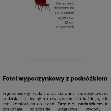
Dostępność:
dostępny na
zamówienie
Wysyłka w:
10 dni
roboczych
Do
1 499,00 zł
Kolor
materiału:
koszyka
Kronos 2
Kronos 6
Kronos 9
Krono
Fotel wypoczynkowy z podnóżkiem
Ergonomiczny kształt oraz starannie zaprojektowane
siedziska są idealnym rozwiązaniem dla każdego, kto
ceni komfort na co dzień.
Fotele z podnóżkiem
to
doskonałe połączenie wyjątkowej wygody i