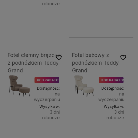
robocze
Do
1 099,00 zł
Kolor
Do
1 099,00 zł
nóg:
Kolor
kosz
nóg:
natur
koszyka
naturalne (buk)
białe
wenge
czarne
Fotel ciemny brązowy
Fotel beżowy z
Do ulubionych
Do ulubi
z podnóżkiem Teddy
podnóżkiem Teddy
Grand
Grand
KOD RABATOWY BLACK
KOD RABATOWY BLAC
Dostępność:
Dostępność:
na
na
wyczerpaniu
wyczerpaniu
Wysyłka w:
Wysyłka w:
3 dni
3 dni
robocze
robocze
Do
Do
4 899,00 zł
4 899,00 zł