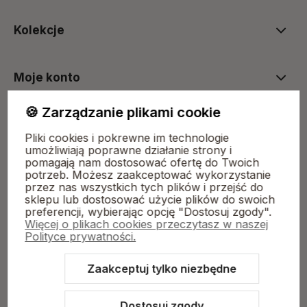
Kolekcje
Moje konto
🍪 Zarządzanie plikami cookie
Płatności i dostawa
Pliki cookies i pokrewne im technologie
umożliwiają poprawne działanie strony i
pomagają nam dostosować ofertę do Twoich
O nas
potrzeb. Możesz zaakceptować wykorzystanie
przez nas wszystkich tych plików i przejść do
sklepu lub dostosować użycie plików do swoich
preferencji, wybierając opcję "Dostosuj zgody".
Więcej o plikach cookies przeczytasz w naszej
Polityce prywatności.
Zaakceptuj tylko niezbędne
Sklep internetowy Shoper.pl
Szablon Shoper Modern 3.0™
od
GrowCommerce
Dostosuj zgody