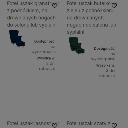
Fotel uszak granatowy
Fotel uszak butelkowa
Do ulubionych
Do ulubi
z podnóżkiem, na
zieleń z podnóżkiem,
drewnianych nogach
na drewnianych
do salonu lub sypialni
nogach do salonu lub
sypialni
Dostępność:
na
Dostępność:
wyczerpaniu
na
Wysyłka w:
wyczerpaniu
3 dni
Wysyłka w:
robocze
3 dni
robocze
Do
1 099,00 zł
Kolor
Do
1 099,00 zł
nóg:
koszyka
Kolor
naturalne (buk)
białe
wenge
czarne
nóg:
kosz
natur
Fotel uszak jasnoszary
Fotel uszak szary z
Do ulubionych
Do ulubi