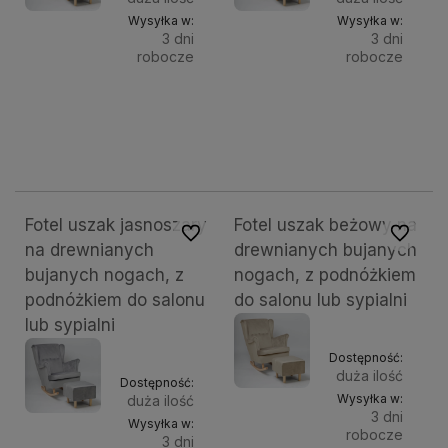
Wysyłka w:
Wysyłka w:
3 dni
3 dni
robocze
robocze
Do
Do
1 099,00 zł
1 099,00 zł
Kolor
Kolor
nóg:
nóg:
koszyka
kosz
naturalne (buk)
białe
wenge
czarne
natur
Fotel uszak jasnoszary
Fotel uszak beżowy na
Do ulubionych
Do ulubi
na drewnianych
drewnianych bujanych
bujanych nogach, z
nogach, z podnóżkiem
podnóżkiem do salonu
do salonu lub sypialni
lub sypialni
Dostępność:
duża ilość
Dostępność:
Wysyłka w:
duża ilość
3 dni
Wysyłka w:
robocze
3 dni