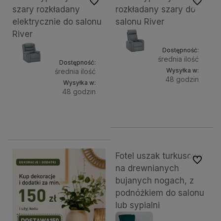
Do ulubionych
Do ulubi
szary rozkładany
rozkładany szary do
elektrycznie do salonu
salonu River
River
Dostępność:
średnia ilość
Dostępność:
Wysyłka w:
średnia ilość
48 godzin
Wysyłka w:
48 godzin
Do
872,13 zł
Do
1 139,66 zł
koszyk
koszyka
Fotel uszak turkusowy
Do ulubi
na drewnianych
bujanych nogach, z
podnóżkiem do salonu
lub sypialni