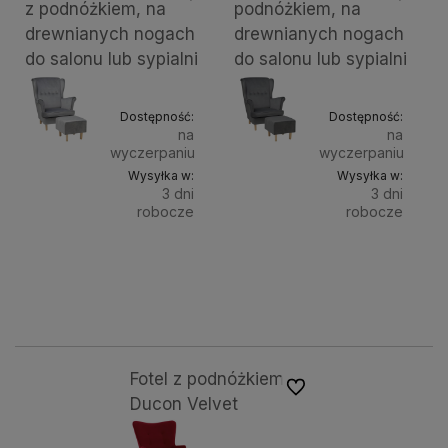
z podnóżkiem, na
podnóżkiem, na
drewnianych nogach
drewnianych nogach
do salonu lub sypialni
do salonu lub sypialni
Dostępność:
Dostępność:
na
na
wyczerpaniu
wyczerpaniu
Wysyłka w:
Wysyłka w:
3 dni
3 dni
robocze
robocze
Do
Do
1 099,00 zł
1 099,00 zł
Kolor
Kolor
nóg:
nóg:
koszyka
kosz
naturalne (buk)
białe
wenge
czarne
natur
Fotel z podnóżkiem
Do ulubionych
Ducon Velvet