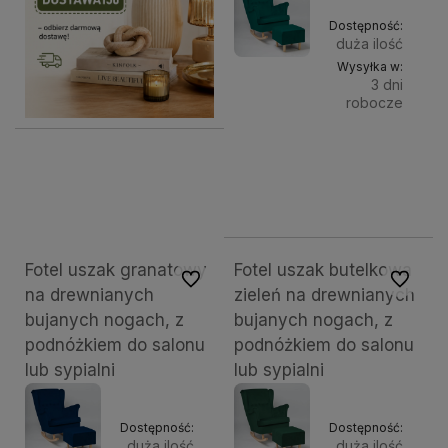
Dostępność:
duża ilość
Wysyłka w:
3 dni
robocze
Do
1 099,00 zł
Kolor
nóg:
kosz
natur
Fotel uszak granatowy
Fotel uszak butelkowa
Do ulubionych
Do ulubi
na drewnianych
zieleń na drewnianych
bujanych nogach, z
bujanych nogach, z
podnóżkiem do salonu
podnóżkiem do salonu
lub sypialni
lub sypialni
Dostępność:
Dostępność:
duża ilość
duża ilość