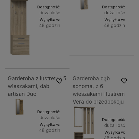
Dostępność:
Dostępność:
duża ilość
duża ilość
Wysyłka w:
Wysyłka w:
48 godzin
48 godzin
Do
Do
258,03 zł
621,89 zł
koszyka
koszyk
Garderoba z lustrem i 5
Garderoba dąb
Do ulubionych
Do ulubi
wieszakami, dąb
sonoma, z 6
artisan Duo
wieszakami i lustrem
Vera do przedpokoju
Dostępność:
duża ilość
Dostępność:
Wysyłka w:
duża ilość
48 godzin
Wysyłka w:
48 godzin