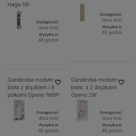
Haga 1W
Dostępność:
duża ilość
Dostępność:
Wysyłka w:
duża ilość
48 godzin
Wysyłka w:
48 godzin
Do
551,75 zł
Do
563,67 zł
koszyk
koszyka
Garderoba modułowa
Garderoba modułowa
Do ulubionych
Do ulubi
biała z drążkiem i 6
biała, z 2 drążkami
półkami Openo 1W6P
Openo 2W
Dostępność:
Dostępność:
duża ilość
duża ilość
Wysyłka w:
Wysyłka w:
48 godzin
48 godzin