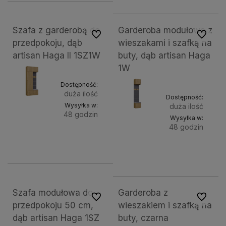
kosz
Szafa z garderobą do
Garderoba modułowa z
Do ulubionych
Do ulubi
przedpokoju, dąb
wieszakami i szafką na
artisan Haga II 1SZ1W
buty, dąb artisan Haga
1W
Dostępność:
duża ilość
Dostępność:
Wysyłka w:
duża ilość
48 godzin
Wysyłka w:
48 godzin
Do
1 199,00 zł
Do
563,67 zł
koszyka
koszyk
Szafa modułowa do
Garderoba z
Do ulubionych
Do ulubi
przedpokoju 50 cm,
wieszakiem i szafką na
dąb artisan Haga 1SZ
buty, czarna