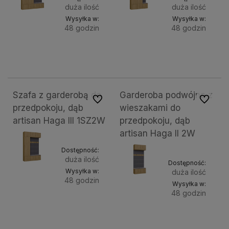
duża ilość
duża ilość
Wysyłka w:
Wysyłka w:
48 godzin
48 godzin
Do
Do
2 249,00 zł
1 749,00 zł
koszyka
kosz
Szafa z garderobą do
Garderoba podwójna z
Do ulubionych
Do ulubi
przedpokoju, dąb
wieszakami do
artisan Haga III 1SZ2W
przedpokoju, dąb
artisan Haga II 2W
Dostępność:
duża ilość
Dostępność:
Wysyłka w:
duża ilość
48 godzin
Wysyłka w:
48 godzin
Do
1 749,00 zł
Do
1 299,00 zł
koszyka