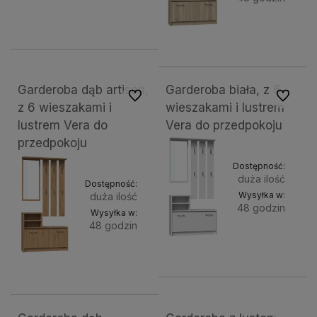
Do
624,54 zł
Do
390,34 zł
koszyka
koszyk
Garderoba dąb artisan,
Garderoba biała, z 6
Do ulubionych
Do ulubi
z 6 wieszakami i
wieszakami i lustrem
lustrem Vera do
Vera do przedpokoju
przedpokoju
Dostępność:
duża ilość
Dostępność:
Wysyłka w:
duża ilość
48 godzin
Wysyłka w:
48 godzin
Do
390,34 zł
Do
392,97 zł
koszyk
koszyka