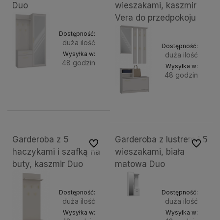
Duo
wieszakami, kaszmir
Vera do przedpokoju
Dostępność:
duża ilość
Dostępność:
Wysyłka w:
duża ilość
48 godzin
Wysyłka w:
48 godzin
Do
695,98 zł
Do
372,33 zł
koszyka
koszyk
Garderoba z 5
Garderoba z lustrem i 5
Do ulubionych
Do ulubi
haczykami i szafką na
wieszakami, biała
buty, kaszmir Duo
matowa Duo
Dostępność:
Dostępność:
duża ilość
duża ilość
Wysyłka w:
Wysyłka w: