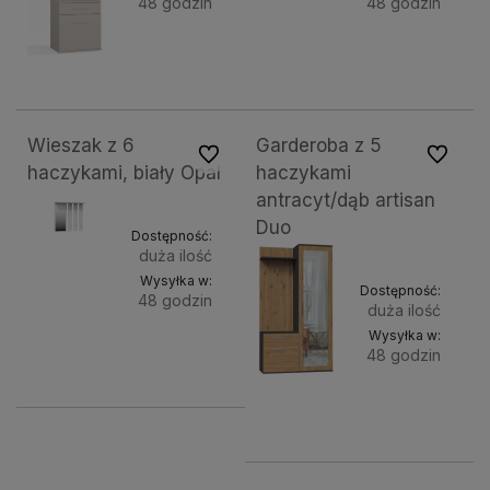
48 godzin
48 godzin
Do
Do
268,41 zł
621,89 zł
koszyka
koszyk
Wieszak z 6
Garderoba z 5
Do ulubionych
Do ulubi
haczykami, biały Opal
haczykami
antracyt/dąb artisan
Duo
Dostępność:
duża ilość
Wysyłka w:
Dostępność:
48 godzin
duża ilość
Wysyłka w:
Do
166,72 zł
48 godzin
koszyka
Do
627,19 zł
koszyka