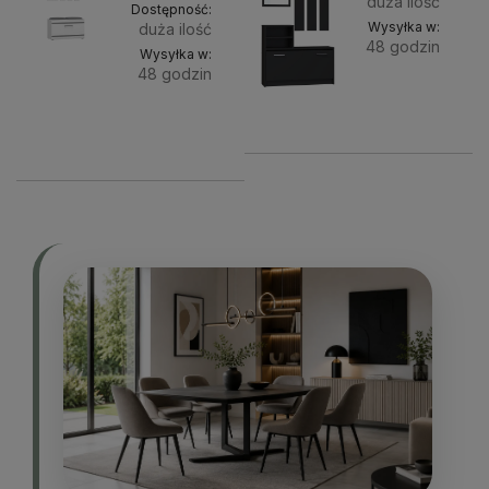
duża ilość
Dostępność:
Wysyłka w:
duża ilość
48 godzin
Wysyłka w:
48 godzin
Do
392,97 zł
Do
404,55 zł
koszyk
koszyka