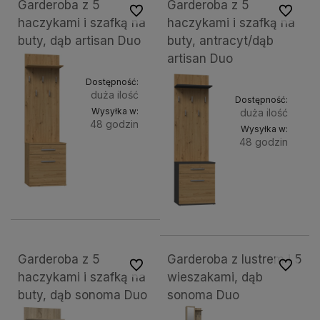
Garderoba z 5
Garderoba z 5
Do ulubionych
Do ulubi
haczykami i szafką na
haczykami i szafką na
buty, dąb artisan Duo
buty, antracyt/dąb
artisan Duo
Dostępność:
duża ilość
Dostępność:
Wysyłka w:
duża ilość
48 godzin
Wysyłka w:
48 godzin
Do
259,35 zł
Do
260,66 zł
koszyka
koszy
Garderoba z 5
Garderoba z lustrem i 5
Do ulubionych
Do ulubi
haczykami i szafką na
wieszakami, dąb
buty, dąb sonoma Duo
sonoma Duo