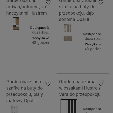
Garderoba dąb
Garderoba z lustem,
Do ulubionych
Do ulubi
artisan/antracyt, z 6
szafka na buty do
haczykami i lustrem
przedpokoju, dąb
sonoma Opal II
Dostępność:
duża ilość
Dostępność:
Wysyłka w:
duża ilość
48 godzin
Wysyłka w:
48 godzin
Do
395,62 zł
Do
404,55 zł
koszyka
koszyk
Garderoba z lustem,
Garderoba czarna, z 6
Do ulubionych
Do ulubi
szafka na buty do
wieszakami i lustrem
przedpokoju, biały
Vera do przedpokoju
matowy Opal II
Dostępność: