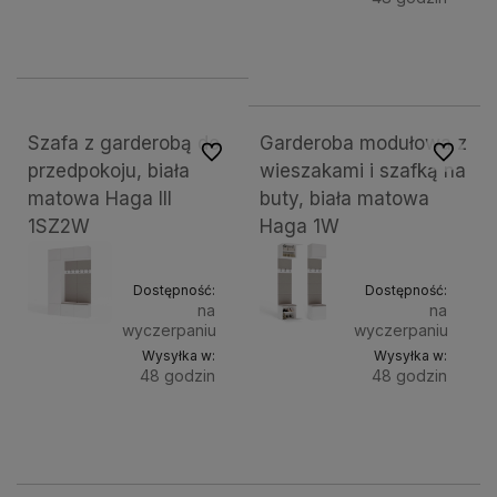
Do
1 199,00 zł
Do
1 299,00 zł
koszyka
kosz
Szafa z garderobą do
Garderoba modułowa z
Do ulubionych
Do ulubi
przedpokoju, biała
wieszakami i szafką na
matowa Haga III
buty, biała matowa
1SZ2W
Haga 1W
Dostępność:
Dostępność:
na
na
wyczerpaniu
wyczerpaniu
Wysyłka w:
Wysyłka w:
48 godzin
48 godzin
Do
Do
1 600,41 zł
537,37 zł
koszyka
koszyk