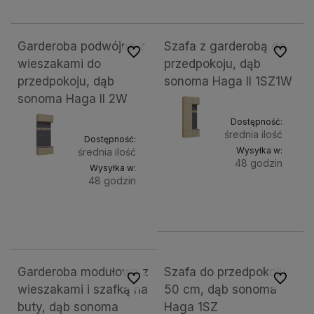
koszyka
kosz
Garderoba podwójna z
Szafa z garderobą do
Do ulubionych
Do ulubi
wieszakami do
przedpokoju, dąb
przedpokoju, dąb
sonoma Haga II 1SZ1W
sonoma Haga II 2W
Dostępność:
średnia ilość
Dostępność:
Wysyłka w:
średnia ilość
48 godzin
Wysyłka w:
48 godzin
Do
1 199,00 zł
Do
1 299,00 zł
koszy
koszyka
Garderoba modułowa z
Szafa do przedpokoju
Do ulubionych
Do ulubi
wieszakami i szafką na
50 cm, dąb sonoma
buty, dąb sonoma
Haga 1SZ