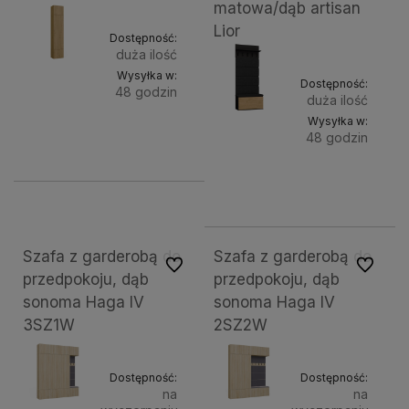
matowa/dąb artisan
Lior
Dostępność:
duża ilość
Wysyłka w:
Dostępność:
48 godzin
duża ilość
Wysyłka w:
Do
551,75 zł
48 godzin
koszyka
Do
588,98 zł
koszy
Szafa z garderobą do
Szafa z garderobą do
Do ulubionych
Do ulubi
przedpokoju, dąb
przedpokoju, dąb
sonoma Haga IV
sonoma Haga IV
3SZ1W
2SZ2W
Dostępność:
Dostępność:
na
na