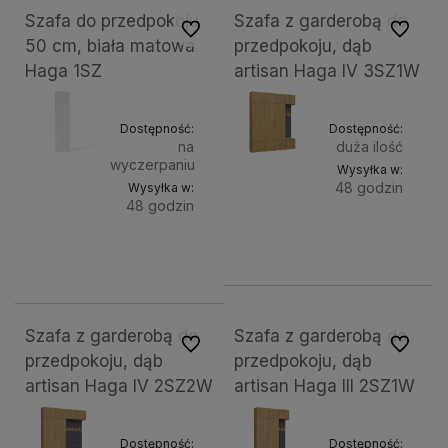
Szafa do przedpokoju
Szafa z garderobą do
Do ulubionych
Do ulubi
50 cm, biała matowa
przedpokoju, dąb
Haga 1SZ
artisan Haga IV 3SZ1W
Dostępność:
Dostępność:
na
duża ilość
wyczerpaniu
Wysyłka w:
48 godzin
Wysyłka w:
48 godzin
Do
2 249,00 zł
Do
525,47 zł
kosz
koszyka
Szafa z garderobą do
Szafa z garderobą do
Do ulubionych
Do ulubi
przedpokoju, dąb
przedpokoju, dąb
artisan Haga IV 2SZ2W
artisan Haga III 2SZ1W
Dostępność:
Dostępność: