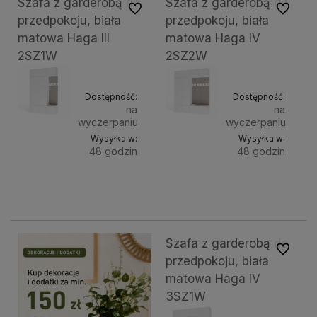
Szafa z garderobą do
Szafa z garderobą do
Do ulubionych
Do ulubi
przedpokoju, biała
przedpokoju, biała
matowa Haga III
matowa Haga IV
2SZ1W
2SZ2W
Dostępność:
Dostępność:
na
na
wyczerpaniu
wyczerpaniu
Wysyłka w:
Wysyłka w:
48 godzin
48 godzin
Do
Do
1 749,00 zł
2 249,00 zł
koszyka
kosz
Szafa z garderobą do
Do ulubi
przedpokoju, biała
matowa Haga IV
3SZ1W