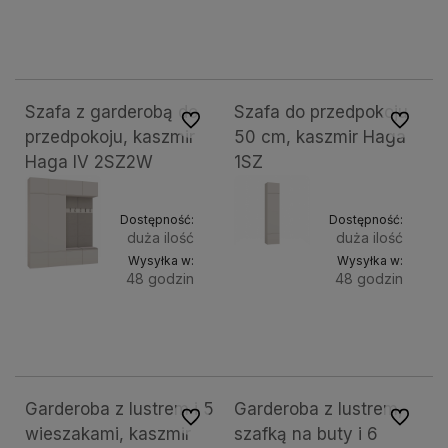
Do
Do
536,28 zł
365,78 zł
koszyka
koszyk
Szafa z garderobą do
Szafa do przedpokoju
Do ulubionych
Do ulubi
przedpokoju, kaszmir
50 cm, kaszmir Haga
Haga IV 2SZ2W
1SZ
Dostępność:
Dostępność:
duża ilość
duża ilość
Wysyłka w:
Wysyłka w:
48 godzin
48 godzin
Do
Do
2 249,00 zł
551,75 zł
koszyka
koszyk
Garderoba z lustrem i 5
Garderoba z lustrem,
Do ulubionych
Do ulubi
wieszakami, kaszmir
szafką na buty i 6