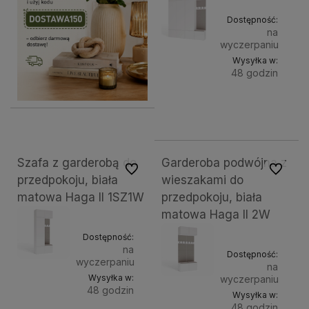
Dostępność:
na
wyczerpaniu
Wysyłka w:
48 godzin
Do
2 249,00 zł
kosz
Szafa z garderobą do
Garderoba podwójna z
Do ulubionych
Do ulubi
przedpokoju, biała
wieszakami do
matowa Haga II 1SZ1W
przedpokoju, biała
matowa Haga II 2W
Dostępność:
na
Dostępność:
wyczerpaniu
na
Wysyłka w:
wyczerpaniu
48 godzin
Wysyłka w:
48 godzin