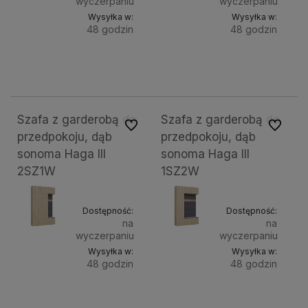
wyczerpaniu
wyczerpaniu
Wysyłka w:
Wysyłka w:
48 godzin
48 godzin
Do
Do
2 249,00 zł
2 249,00 zł
koszyka
kosz
Szafa z garderobą do
Szafa z garderobą do
Do ulubionych
Do ulubi
przedpokoju, dąb
przedpokoju, dąb
sonoma Haga III
sonoma Haga III
2SZ1W
1SZ2W
Dostępność:
Dostępność:
na
na
wyczerpaniu
wyczerpaniu
Wysyłka w:
Wysyłka w:
48 godzin
48 godzin
Do
Do
1 749,00 zł
1 749,00 zł