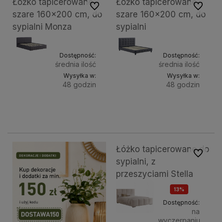
Łóżko tapicerowane
Łóżko tapicerowane
Do ulubionych
Do ulubi
szare 160x200 cm, do
szare 160x200 cm, do
sypialni Monza
sypialni
Dostępność:
Dostępność:
średnia ilość
średnia ilość
Wysyłka w:
Wysyłka w:
48 godzin
48 godzin
Do
Do
1 371,51 zł
1 186,03 zł
koszyka
koszy
Łóżko tapicerowane do
Do ulubi
sypialni, z
przeszyciami Stella
13%
OKAZJA
Dostępność:
na
wyczerpaniu