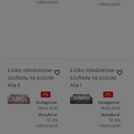
roboczych
roboczych
Do
1 899,00 zł
Do
1 999,00 zł
Powierzchnia
Powierz
spania:
koszyka
spania:
kosz
80x200 cm
90x200 cm
100x200 cm
120x200 cm
80x2
2 099,00 zł
2 199,00 zł
2 099,00 zł
2 799,00 zł
Łóżko młodzieżowe, z
Łóżko młodzieżowe, z
Do ulubionych
Do ulubi
szufladą na pościel
szufladą na pościel
Alia II
Alia I
7%
7%
OKAZJA
OKAZJA
Dostępność:
Dostępność:
duża ilość
duża ilość
Wysyłka w:
Wysyłka w:
10 dni
10 dni
roboczych
roboczych