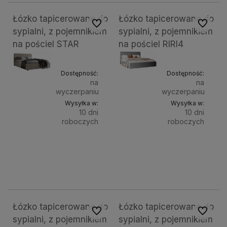
Łózko tapicerowane do
Łózko tapicerowane do
Do ulubionych
Do ulubi
sypialni, z pojemnikiem
sypialni, z pojemnikiem
na pościel STAR
na pościel RIRI4
Dostępność:
Dostępność:
na
na
wyczerpaniu
wyczerpaniu
Wysyłka w:
Wysyłka w:
10 dni
10 dni
roboczych
roboczych
Do
Do
1 649,00 zł
1 649,00 zł
Powierzchnia
Powierz
spania:
spania:
koszyka
kosz
120x200 cm
140x200 cm
160x200 cm
180x200 cm
200x200 cm
120x
Łózko tapicerowane do
Łózko tapicerowane do
Do ulubionych
Do ulubi
sypialni, z pojemnikiem
sypialni, z pojemnikiem