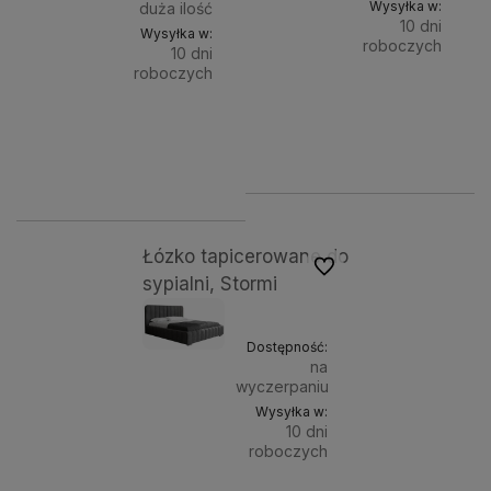
Wysyłka w:
duża ilość
10 dni
Wysyłka w:
roboczych
10 dni
roboczych
Do
1 699,00 zł
Powierz
Do
1 649,00 zł
spania:
Powierzchnia
kosz
spania:
120x
koszyka
120x200 cm
140x200 cm
160x200 cm
180x200 cm
200x200 cm
Łózko tapicerowane do
Do ulubionych
sypialni, Stormi
Dostępność:
na
wyczerpaniu
Wysyłka w:
10 dni
roboczych
Do