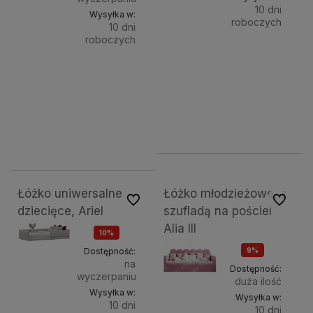
10 dni
Wysyłka w:
roboczych
10 dni
roboczych
Do
2 399,00 zł
Strona:
Do
1 999,00 zł
Powierzchnia
kosz
Praw
spania:
koszyka
2 799,00 zł
80x200 cm
90x200 cm
100x200 cm
120x200 cm
2 199,00 zł
2 799,00 zł
2 199,00 zł
Łóżko uniwersalne
Łóżko młodzieżowe, z
Do ulubionych
Do ulubi
dziecięce, Ariel
szufladą na pościel
Alia III
10%
OKAZJA
Dostępność:
9%
na
OKAZJA
Dostępność:
wyczerpaniu
duża ilość
Wysyłka w:
Wysyłka w:
10 dni
10 dni