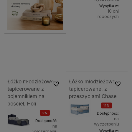
Wysyłka w:
10 dni
roboczych
Do
1 999,00 zł
Powierz
spania:
kosz
120x
2 299,00 zł
2 099,00 zł
Łóżko młodzieżowe
Łóżko młodzieżowe
Do ulubionych
Do ulubi
tapicerowane z
tapicerowane, z
pojemnikiem na
przeszyciami Chase
pościel, Holi
14%
OKAZJA
9%
Dostępność:
na
OKAZJA
Dostępność:
wyczerpaniu
na
Wysyłka w:
wyczerpaniu