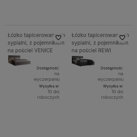
spania:
spania:
koszyka
kosz
120x200 cm
140x200 cm
160x200 cm
180x200 cm
200x200 cm
120x
Łózko tapicerowane do
Łózko tapicerowane do
Do ulubionych
Do ulubi
sypialni, z pojemnikiem
sypialni, z pojemnikiem
na pościel VENICE
na pościel REWI
Dostępność:
Dostępność:
na
na
wyczerpaniu
wyczerpaniu
Wysyłka w:
Wysyłka w:
10 dni
10 dni
roboczych
roboczych
Do
Do
1 649,00 zł
1 649,00 zł
Powierzchnia
Powierz
spania:
spania:
koszyka
kosz
120x200 cm
140x200 cm
160x200 cm
180x200 cm
200x200 cm
120x