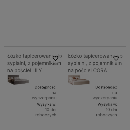
Do
Do
2 799,00 zł
2 799,00 zł
Powierzchnia
Powierz
spania:
spania:
koszyka
kosz
80x200 cm
90x200 cm
100x200 cm
120x200 cm
80x2
2 999,00 zł
2 999,00 zł
2 999,00 zł
2 999,00 zł
Łózko tapicerowane do
Łózko tapicerowane do
Do ulubionych
Do ulubi
sypialni, z pojemnikiem
sypialni, z pojemnikiem
na pościel LILY
na pościel CORA
Dostępność:
Dostępność:
na
na
wyczerpaniu
wyczerpaniu
Wysyłka w:
Wysyłka w:
10 dni
10 dni
roboczych
roboczych
Do
Do
1 649,00 zł
1 649,00 zł
Powierzchnia
Powierz