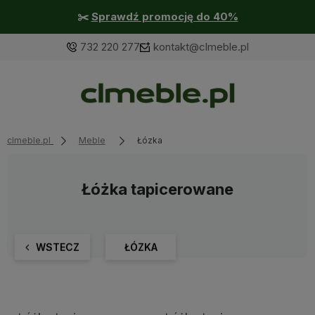
✂️
Sprawdź promocję do 40%
732 220 277
kontakt@clmeble.pl
clmeble.pl
Meble
Łózka
Łóżka tapicerowane
WSTECZ
ŁÓZKA