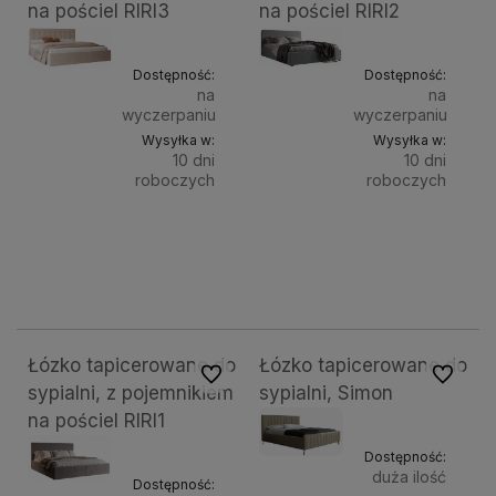
na pościel RIRI3
na pościel RIRI2
Dostępność:
Dostępność:
na
na
wyczerpaniu
wyczerpaniu
Wysyłka w:
Wysyłka w:
10 dni
10 dni
roboczych
roboczych
Do
Do
1 649,00 zł
1 649,00 zł
Powierzchnia
Powierz
spania:
spania:
koszyka
kosz
120x200 cm
140x200 cm
160x200 cm
180x200 cm
200x200 cm
120x
Łózko tapicerowane do
Łózko tapicerowane do
Do ulubionych
Do ulubi
sypialni, z pojemnikiem
sypialni, Simon
na pościel RIRI1
Dostępność:
duża ilość
Dostępność: