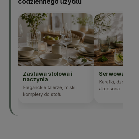
codziennego użytku
Zastawa stołowa i
Serwowanie n
naczynia
Karafki, dzbanki, sz
Eleganckie talerze, miski i
akcesoria
komplety do stołu