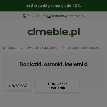
✂️
Sprawdź promocję do 40%
732 220 277
kontakt@clmeble.pl
clmeble.pl
Dekoracje i akcesoria
Akcesoria dekoracyjne
Doniczki, osłonki, kwietniki
DONICZKI /
WSTECZ
KWIETNIKI