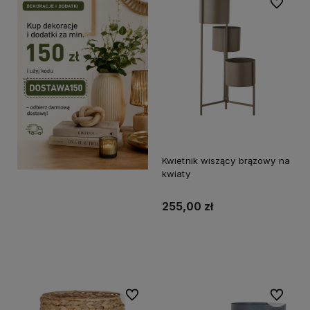
Do ulubi
Kwietnik wiszący brązowy na
kwiaty
255,00 zł
Do koszyka
Do ulubionych
Do ulubi