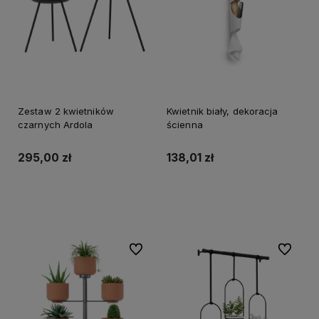
Zestaw 2 kwietników
Kwietnik biały, dekoracja
czarnych Ardola
ścienna
295,00 zł
138,01 zł
Do koszyka
Do koszyka
Do ulubionych
Do ulubi