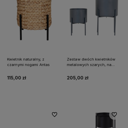
Kwietnik naturalny, z
Zestaw dwóch kwietników
czarnymi nogami Antas
metalowych szarych, na
taras Pawia
115,00 zł
205,00 zł
Do koszyka
Do koszyka
Do ulubionych
Do ulubi