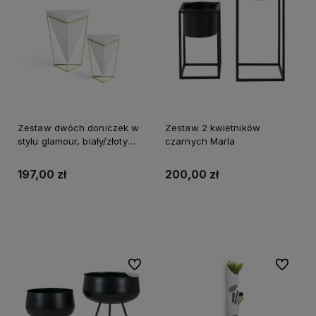
Zestaw dwóch doniczek w
Zestaw 2 kwietników
stylu glamour, biały/złoty
czarnych Marla
Trigg
197,00 zł
200,00 zł
Do koszyka
Do koszyka
Do ulubionych
Do ulubi