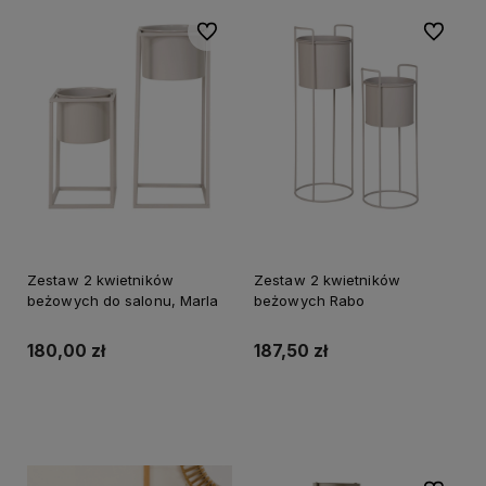
Do ulubionych
Do ulubi
Zestaw 2 kwietników
Zestaw 2 kwietników
beżowych do salonu, Marla
beżowych Rabo
180,00 zł
187,50 zł
Do koszyka
Do koszyka