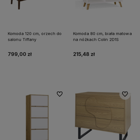
Komoda 120 cm, orzech do
Komoda 80 cm, biała matowa
salonu Tiffany
na nóżkach Colin 2D1S
799,00 zł
215,48 zł
Do koszyka
Do koszyka
Do ulubionych
Do ulubi