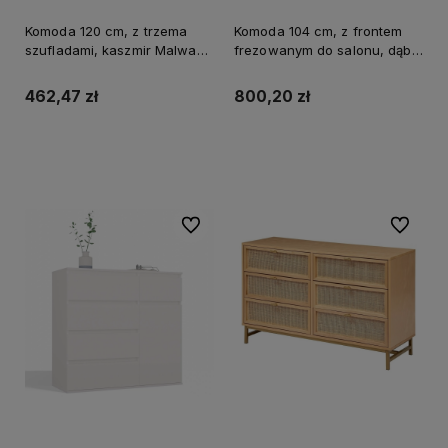
Komoda 120 cm, z trzema
Komoda 104 cm, z frontem
szufladami, kaszmir Malwa
frezowanym do salonu, dąb
2D3S
artisan Kamaro 2D Slim
462,47 zł
800,20 zł
Do koszyka
Do koszyka
Do ulubionych
Do ulubi