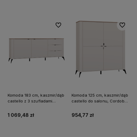
Do koszyka
Do koszyka
Do ulubionych
Do ulubi
Komoda 183 cm, kaszmir/dąb
Komoda 125 cm, kaszmir/dąb
castello z 3 szufladami
castello do salonu, Cordoba
Cordoba
4D
1 069,48 zł
954,77 zł
Do koszyka
Do koszyka