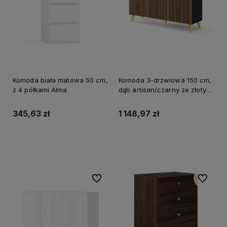
Komoda biała matowa 50 cm,
Komoda 3-drzwiowa 150 cm,
z 4 półkami Alma
dąb artisan/czarny ze złotymi
nogami Ravenna P
345,63 zł
1 148,97 zł
Do koszyka
Do koszyka
Do ulubionych
Do ulubi