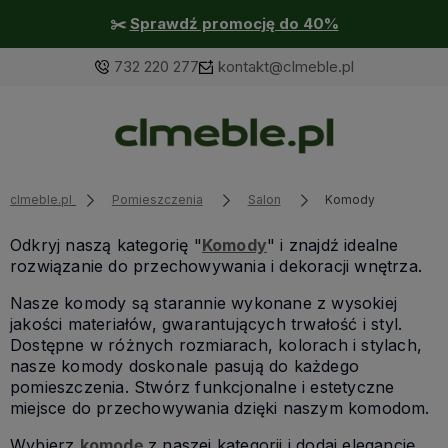
✂️
Sprawdź promocję do 40%
732 220 277
kontakt@clmeble.pl
clmeble.pl
Pomieszczenia
Salon
Komody
Odkryj naszą kategorię "
Komody
" i znajdź idealne
rozwiązanie do przechowywania i dekoracji wnętrza.
Nasze komody są starannie wykonane z wysokiej
jakości materiałów, gwarantujących trwałość i styl.
Dostępne w różnych rozmiarach, kolorach i stylach,
nasze komody doskonale pasują do każdego
pomieszczenia. Stwórz funkcjonalne i estetyczne
miejsce do przechowywania dzięki naszym komodom.
Wybierz
komodę
z naszej kategorii i dodaj elegancję