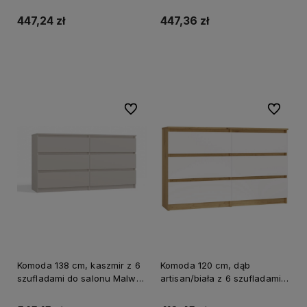
salonu Malwa M5
447,24 zł
447,36 zł
Do koszyka
Do koszyka
Do ulubionych
Do ulubi
Komoda 138 cm, kaszmir z 6
Komoda 120 cm, dąb
szufladami do salonu Malwa
artisan/biała z 6 szufladami
M6
Malwa M6