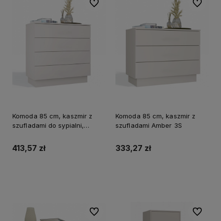
Do ulubionych
Do ulubi
Komoda 85 cm, kaszmir z
Komoda 85 cm, kaszmir z
szufladami do sypialni,
szufladami Amber 3S
Amber 4S
413,57 zł
333,27 zł
Do koszyka
Do koszyka
Do ulubionych
Do ulubi