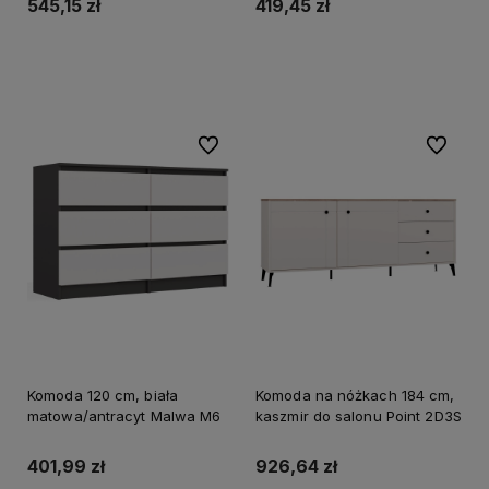
545,15 zł
419,45 zł
Do koszyka
Do koszyka
Do ulubionych
Do ulubi
Komoda 120 cm, biała
Komoda na nóżkach 184 cm,
matowa/antracyt Malwa M6
kaszmir do salonu Point 2D3S
401,99 zł
926,64 zł