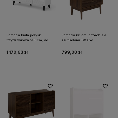
Komoda biała połysk
Komoda 60 cm, orzech z 4
trzydrzwiowa 145 cm, do
szufladami Tiffany
salonu Diuna 3D
1 170,63 zł
799,00 zł
Do koszyka
Do koszyka
Do ulubionych
Do ulubi