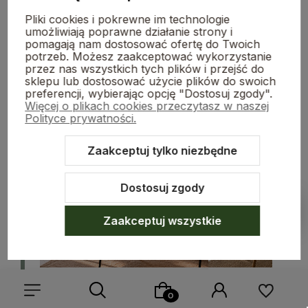
Pliki cookies i pokrewne im technologie
umożliwiają poprawne działanie strony i
pomagają nam dostosować ofertę do Twoich
potrzeb. Możesz zaakceptować wykorzystanie
Materiały
przez nas wszystkich tych plików i przejść do
sklepu lub dostosować użycie plików do swoich
preferencji, wybierając opcję "Dostosuj zgody".
Więcej o plikach cookies przeczytasz w naszej
Wybierz krzesła według
Polityce prywatności.
materiału
Zaakceptuj tylko niezbędne
Dostosuj zgody
Pokaż filtry
Zaakceptuj wszystkie
Tkanina welurowa
Drewno
Miękka, elegancka i przyjemna
Naturalny materiał 