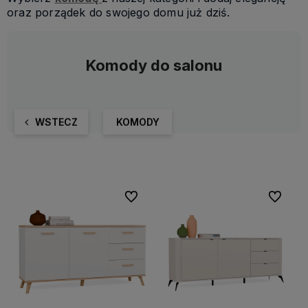
oraz porządek do swojego domu już dziś.
Komody do salonu
WSTECZ
KOMODY
Do ulubionych
Do ulubi