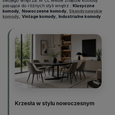
swojego wnętrza. W CL Meble znajdzie komody
pasujące do różnych styli wnętrz :
Klasyczne
komody
,
Nowoczesne komody
,
Skandynawskie
komody
,
Vintage komody
,
Industrialne komody
Krzesła w stylu nowoczesnym