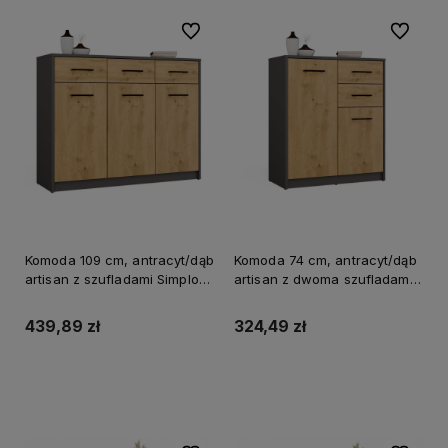
Do ulubionych
Do ulubi
Komoda 109 cm, antracyt/dąb
Komoda 74 cm, antracyt/dąb
artisan z szufladami Simplo
artisan z dwoma szufladami
3D3S
Simplo 2D2S
439,89 zł
324,49 zł
Do koszyka
Do koszyka