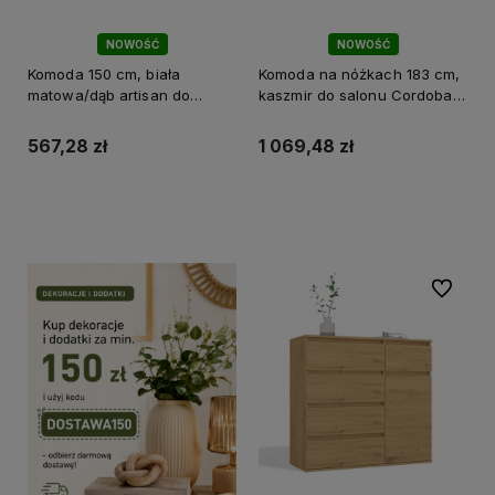
NOWOŚĆ
NOWOŚĆ
Komoda 150 cm, biała
Komoda na nóżkach 183 cm,
matowa/dąb artisan do
kaszmir do salonu Cordoba
salonu Olympo 2D3S
2D3S
567,28 zł
1 069,48 zł
Do koszyka
Do koszyka
Do ulubi