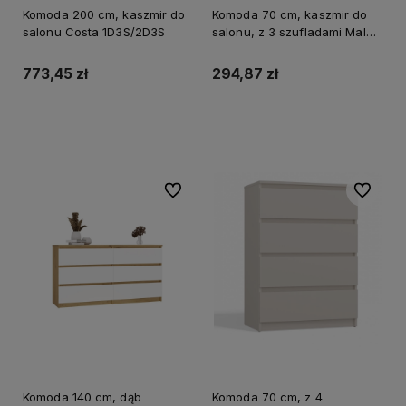
Komoda 200 cm, kaszmir do
Komoda 70 cm, kaszmir do
salonu Costa 1D3S/2D3S
salonu, z 3 szufladami Malwa
M3
773,45 zł
294,87 zł
Do koszyka
Do koszyka
Do ulubionych
Do ulubi
Komoda 140 cm, dąb
Komoda 70 cm, z 4