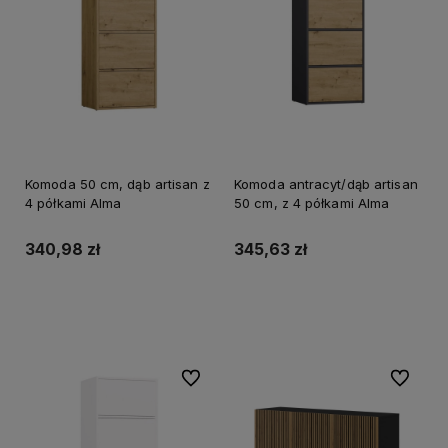
Komoda 50 cm, dąb artisan z
Komoda antracyt/dąb artisan
4 półkami Alma
50 cm, z 4 półkami Alma
340,98 zł
345,63 zł
Do koszyka
Do koszyka
Do ulubionych
Do ulubi