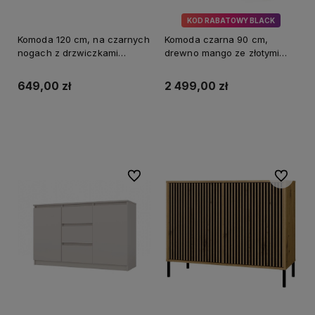
KOD RABATOWY BLACK
Komoda 120 cm, na czarnych
Komoda czarna 90 cm,
nogach z drzwiczkami
drewno mango ze złotymi
Calypso
akcentami Organic Short
MaMaison
649,00 zł
2 499,00 zł
Do koszyka
Do koszyka
Do ulubionych
Do ulubi