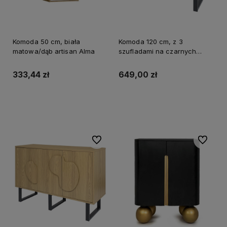
Komoda 50 cm, biała
Komoda 120 cm, z 3
matowa/dąb artisan Alma
szufladami na czarnych
nogach Calypso
333,44 zł
649,00 zł
Do koszyka
Do koszyka
Do ulubionych
Do ulubi