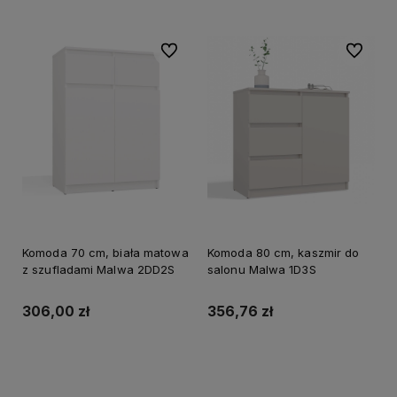
Do ulubionych
Do ulubi
Komoda 70 cm, biała matowa
Komoda 80 cm, kaszmir do
z szufladami Malwa 2DD2S
salonu Malwa 1D3S
306,00 zł
356,76 zł
Do koszyka
Do koszyka