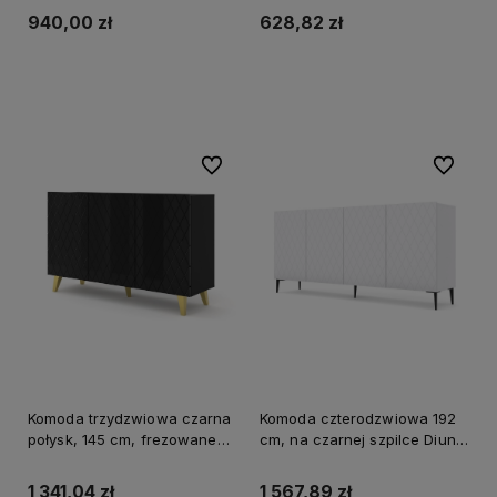
940,00 zł
628,82 zł
Do koszyka
Do koszyka
Do ulubionych
Do ulubi
Komoda trzydzwiowa czarna
Komoda czterodzwiowa 192
połysk, 145 cm, frezowane
cm, na czarnej szpilce Diuna
fronty Diuna 3D
4D
1 341,04 zł
1 567,89 zł