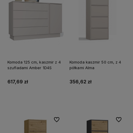
Komoda 125 cm, kaszmir z 4
Komoda kaszmir 50 cm, z 4
szufladami Amber 1D4S
półkami Alma
617,69 zł
356,62 zł
Do koszyka
Do koszyka
Do ulubionych
Do ulubi