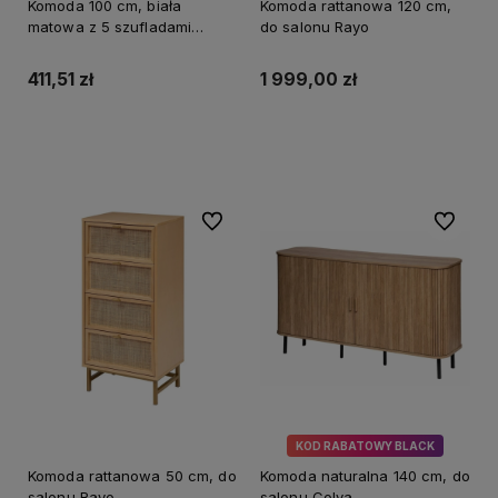
Komoda 100 cm, biała
Komoda rattanowa 120 cm,
matowa z 5 szufladami
do salonu Rayo
Malwa 1D5S
411,51 zł
1 999,00 zł
Do koszyka
Do koszyka
Do ulubionych
Do ulubi
KOD RABATOWY BLACK
Komoda rattanowa 50 cm, do
Komoda naturalna 140 cm, do
salonu Rayo
salonu Colva