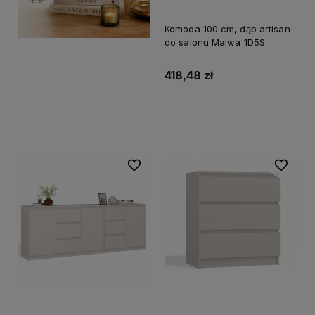
Komoda 100 cm, dąb artisan
do salonu Malwa 1D5S
418,48 zł
Do koszyka
Do ulubionych
Do ulubi