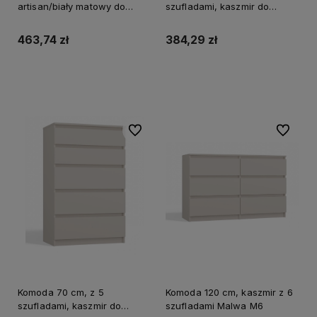
artisan/biały matowy do
szufladami, kaszmir do
salonu Malwa M6
salonu Malwa M4
463,74 zł
384,29 zł
Do koszyka
Do koszyka
Do ulubionych
Do ulubi
Komoda 70 cm, z 5
Komoda 120 cm, kaszmir z 6
szufladami, kaszmir do
szufladami Malwa M6