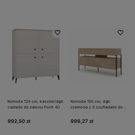
Do koszyka
Do koszyka
Do ulubionych
Do ulubi
Komoda 124 cm, kaszmir/dąb
Komoda 150 cm, dąb
castello do salonu Point 4D
cremona z 3 szufladami do
salonu Dragonfly
992,50 zł
999,27 zł