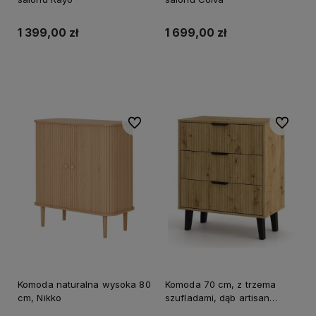
1 399,00 zł
1 699,00 zł
Do koszyka
Do koszyka
Do ulubionych
Do ulubi
Komoda naturalna wysoka 80
Komoda 70 cm, z trzema
cm, Nikko
szufladami, dąb artisan
Scandi 3S SLIM