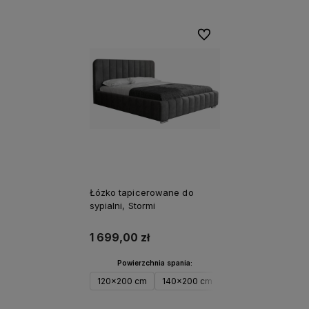
Do ulubionych
Łózko tapicerowane do
sypialni, Stormi
1 699,00 zł
Powierzchnia spania:
120x200 cm
140x200 cm
160x200 cm
180