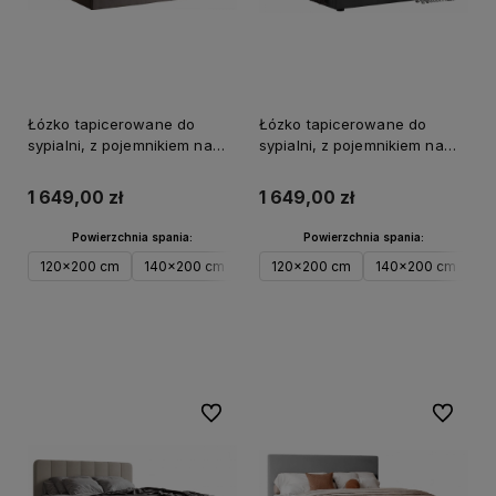
Łózko tapicerowane do
Łózko tapicerowane do
sypialni, z pojemnikiem na
sypialni, z pojemnikiem na
pościel VENICE
pościel REWI
1 649,00 zł
1 649,00 zł
Powierzchnia spania:
Powierzchnia spania:
120x200 cm
140x200 cm
160x200 cm
120x200 cm
180x200 cm
140x200 cm
200x
1
Do koszyka
Do koszyka
Do ulubionych
Do ulubi