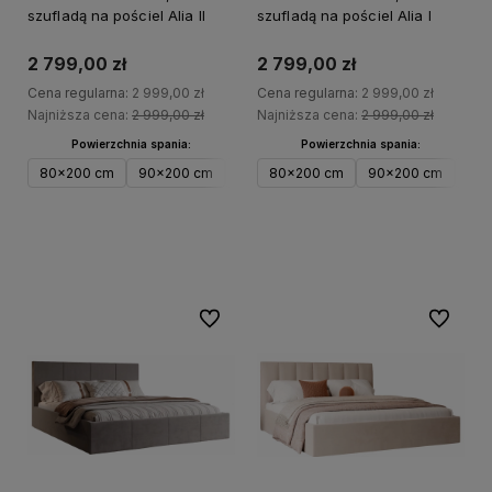
szufladą na pościel Alia II
szufladą na pościel Alia I
2 799,00 zł
2 799,00 zł
Cena regularna:
2 999,00 zł
Cena regularna:
2 999,00 zł
Najniższa cena:
2 999,00 zł
Najniższa cena:
2 999,00 zł
Powierzchnia spania:
Powierzchnia spania:
80x200 cm
90x200 cm
100x200 cm
80x200 cm
120x200 cm
90x200 cm
100
Do koszyka
Do koszyka
Do ulubionych
Do ulubi