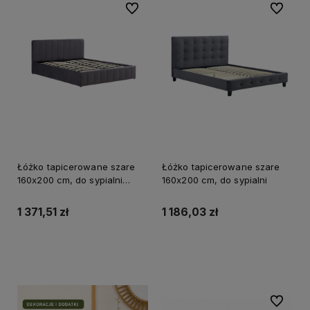
Do ulubionych
Do ulubi
Łóżko tapicerowane szare
Łóżko tapicerowane szare
160x200 cm, do sypialni
160x200 cm, do sypialni
Monza
1 371,51 zł
1 186,03 zł
Do koszyka
Do koszyka
Do ulubi