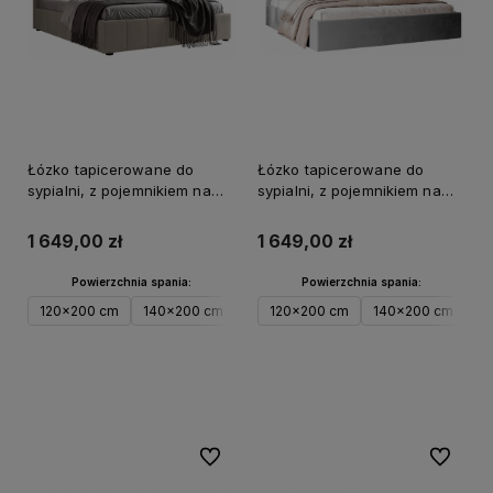
Łózko tapicerowane do
Łózko tapicerowane do
sypialni, z pojemnikiem na
sypialni, z pojemnikiem na
pościel STAR
pościel RIRI4
1 649,00 zł
1 649,00 zł
Powierzchnia spania:
Powierzchnia spania:
120x200 cm
140x200 cm
160x200 cm
120x200 cm
180x200 cm
140x200 cm
200x
1
Do koszyka
Do koszyka
Do ulubionych
Do ulubi