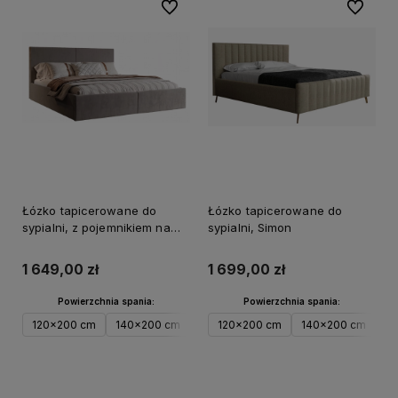
Do ulubionych
Do ulubi
Łózko tapicerowane do
Łózko tapicerowane do
sypialni, z pojemnikiem na
sypialni, Simon
pościel RIRI1
1 649,00 zł
1 699,00 zł
Powierzchnia spania:
Powierzchnia spania:
120x200 cm
140x200 cm
160x200 cm
120x200 cm
180x200 cm
140x200 cm
200x
1
Do koszyka
Do koszyka