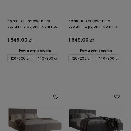
Łózko tapicerowane do
Łózko tapicerowane do
sypialni, z pojemnikiem na
sypialni, z pojemnikiem na
pościel LILY
pościel CORA
1 649,00 zł
1 649,00 zł
Powierzchnia spania:
Powierzchnia spania:
120x200 cm
140x200 cm
160x200 cm
120x200 cm
180x200 cm
140x200 cm
200x
1
Do koszyka
Do koszyka
Do ulubionych
Do ulubi