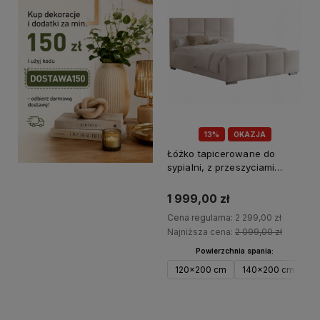
13%
OKAZJA
Łóżko tapicerowane do
sypialni, z przeszyciami
Stella
1 999,00 zł
Cena regularna:
2 299,00 zł
Najniższa cena:
2 099,00 zł
Powierzchnia spania:
120x200 cm
140x200 cm
1
Do koszyka