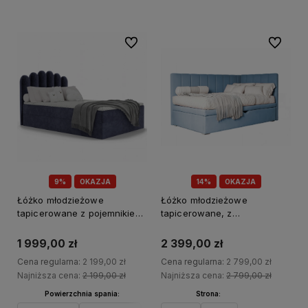
Do ulubionych
Do ulubi
9%
OKAZJA
14%
OKAZJA
Łóżko młodzieżowe
Łóżko młodzieżowe
tapicerowane z pojemnikiem
tapicerowane, z
na pościel, Holi
przeszyciami Chase
1 999,00 zł
2 399,00 zł
Cena regularna:
2 199,00 zł
Cena regularna:
2 799,00 zł
Najniższa cena:
2 199,00 zł
Najniższa cena:
2 799,00 zł
Powierzchnia spania:
Strona: