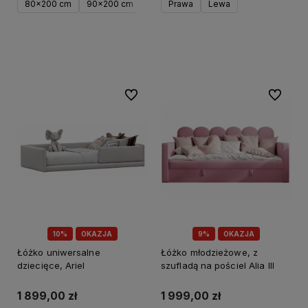
80x200 cm
90x200 cm
100x200 cm
Prawa
Lewa
120x200 cm
Do koszyka
Do koszyka
Do ulubionych
Do ulubi
10%
OKAZJA
9%
OKAZJA
Łóżko uniwersalne
Łóżko młodzieżowe, z
dziecięce, Ariel
szufladą na pościel Alia III
1 899,00 zł
1 999,00 zł