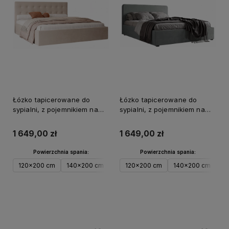
Łózko tapicerowane do
Łózko tapicerowane do
sypialni, z pojemnikiem na
sypialni, z pojemnikiem na
pościel RIRI3
pościel RIRI2
1 649,00 zł
1 649,00 zł
Powierzchnia spania:
Powierzchnia spania:
120x200 cm
140x200 cm
160x200 cm
120x200 cm
180x200 cm
140x200 cm
200x
1
Do koszyka
Do koszyka