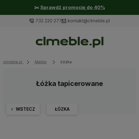
✂️
Sprawdź promocję do 40%
732 220 277
kontakt@clmeble.pl
clmeble.pl
Meble
Łózka
Łóżka tapicerowane
WSTECZ
ŁÓZKA