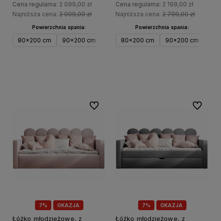
Cena regularna:
2 099,00 zł
Cena regularna:
2 199,00 zł
Najniższa cena:
2 099,00 zł
Najniższa cena:
2 799,00 zł
Powierzchnia spania:
Powierzchnia spania:
80x200 cm
90x200 cm
100x200 cm
80x200 cm
120x200 cm
90x200 cm
100
Do koszyka
Do koszyka
Do ulubionych
Do ulubi
7%
OKAZJA
7%
OKAZJA
Łóżko młodzieżowe, z
Łóżko młodzieżowe, z