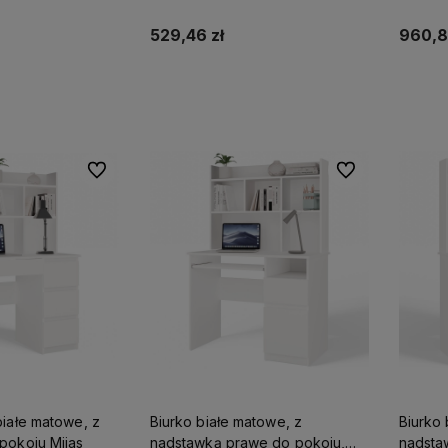
Ada
dzieci
529,46 zł
960,8
koszyka
Do koszyka
Do ulubionych
Do ulubionych
białe matowe, z
Biurko białe matowe, z
Biurko 
pokoju Mijas
nadstawką prawe do pokoju,
nadsta