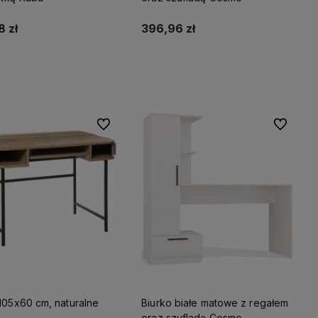
 zł
396,96 zł
Do koszyka
Do koszyka
Do ulubionych
Do ulubio
105x60 cm, naturalne
Biurko białe matowe z regałem
oraz szufladą Cosmo