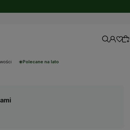
wości
Polecane na lato
Wybierz coś dla siebie z naszej aktualnej
oferty lub zaloguj się, aby przywrócić dodane
produkty do listy z poprzedniej sesji.
dami