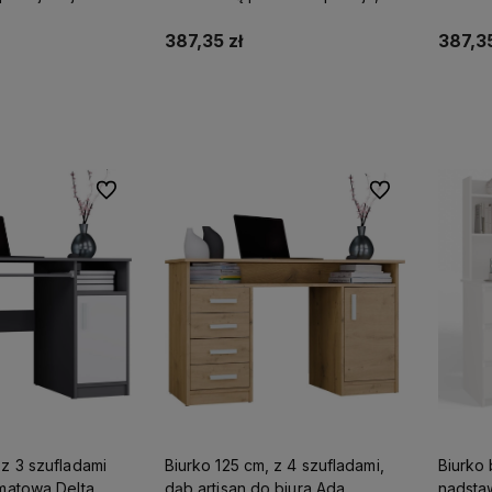
Porto
Porto
387,35 zł
387,35
koszyka
Do koszyka
Do ulubionych
Do ulubionych
 z 3 szufladami
Biurko 125 cm, z 4 szufladami,
Biurko 
 matowa Delta
dąb artisan do biura Ada
nadsta