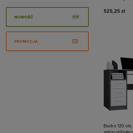
525,25 zł
NOWOŚĆ
Do 
PROMOCJA
Biurko 120 cm,
antracyt/biała