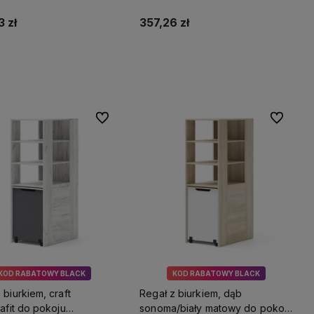
lewe Nicea
 zł
357,26 zł
Do koszyka
Do koszyka
Do ulubionych
Do ulubio
KOD RABATOWY BLACK
KOD RABATOWY BLACK
 biurkiem, craft
Regał z biurkiem, dąb
rafit do pokoju
sonoma/biały matowy do pokoju