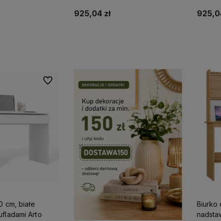
niebieski Drift
czerwon
925,04 zł
925,04
koszyka
Do koszyka
Do ulubionych
0 cm, białe
Biurko 
fladami Arto
nadsta