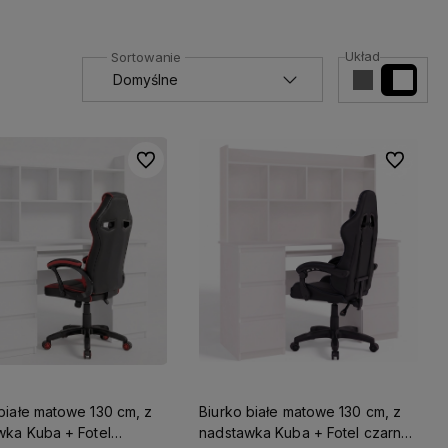
Układ
Do ulubionych
Do ulubio
białe matowe 130 cm, z
Biurko białe matowe 130 cm, z
wka Kuba + Fotel
nadstawka Kuba + Fotel czarny