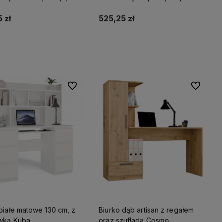
 zł
525,25 zł
Do koszyka
Do koszyka
Do ulubionych
Do ulubio
białe matowe 130 cm, z
Biurko dąb artisan z regałem
wką Kuba
oraz szufladą Cosmo