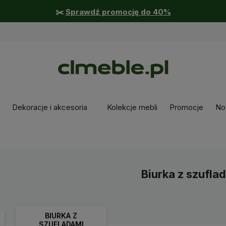
✂️
Sprawdź promocję do 40%
Dekoracje i akcesoria
Kolekcje mebli
Promocje
No
Biurka z szufla
BIURKA Z
SZUFLADAMI