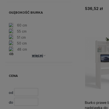
Ada
536,52 zł
GŁĘBOKOŚĆ BIURKA
Do 
60 cm
55 cm
51 cm
50 cm
48 cm
więcej
CENA
od
do
Biurko prawe 
nadstawką do 