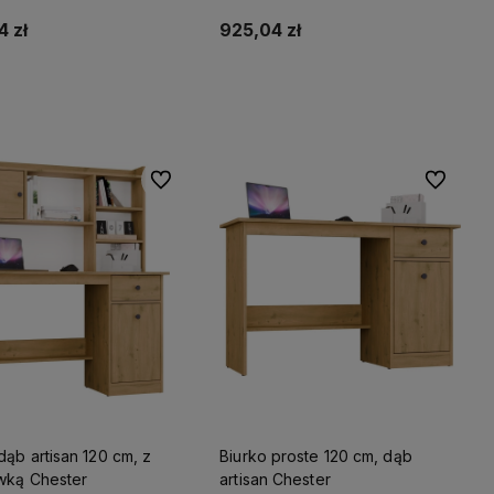
y Drift
Remus
 zł
925,04 zł
Do koszyka
Do koszyka
Do ulubionych
Do ulubio
dąb artisan 120 cm, z
Biurko proste 120 cm, dąb
wką Chester
artisan Chester