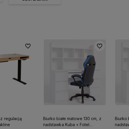
Do ulubionych
Do ulubionych
 z regulacją
Biurko białe matowe 130 cm, z
Biurko 
kline
nadstawka Kuba + Fotel
nadsta