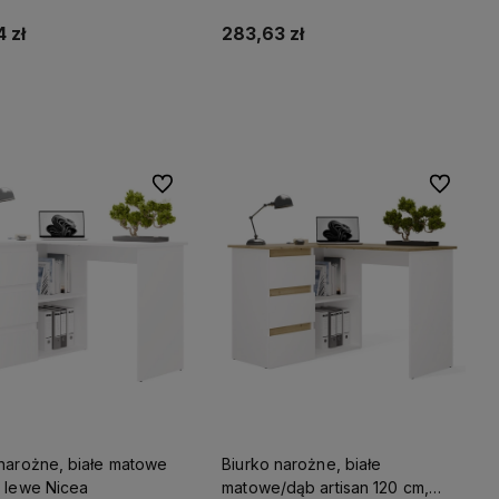
 zł
283,63 zł
mamy
Do koszyka
Do koszyka
tego
!
Do ulubionych
Do ulubio
 narożne, białe matowe
Biurko narożne, białe
, lewe Nicea
matowe/dąb artisan 120 cm,