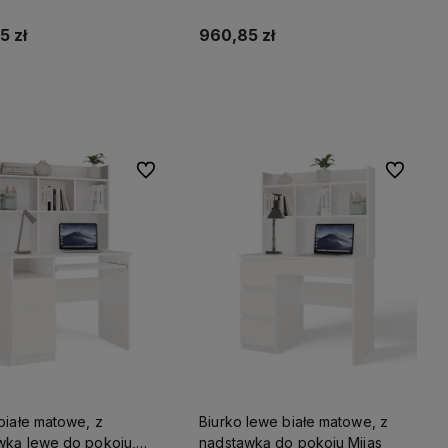
ęcego Samoa/Fuji
dziecięcego Samoa/Fuji
5 zł
960,85 zł
Do koszyka
Do koszyka
Do ulubionych
Do ulubio
białe matowe, z
Biurko lewe białe matowe, z
wką lewe do pokoju,
nadstawką do pokoju Mijas