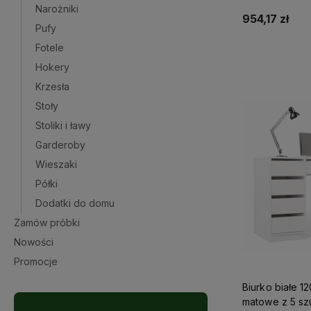
Narożniki
954,17 zł
Pufy
Fotele
Do 
Hokery
Krzesła
Stoły
Stoliki i ławy
Garderoby
Wieszaki
Półki
Dodatki do domu
Zamów próbki
Nowości
Promocje
Biurko białe 12
matowe z 5 szu