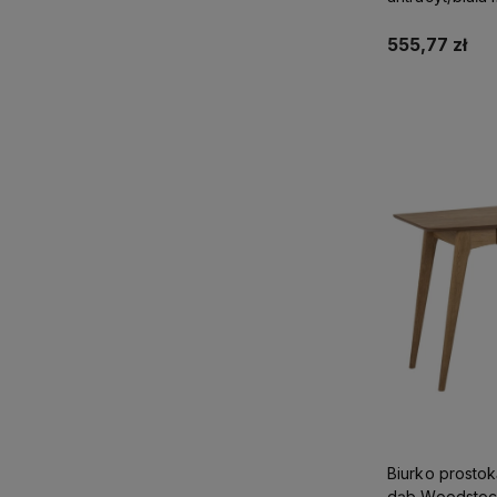
555,77 zł
Do 
Biurko prosto
dąb Woodsto