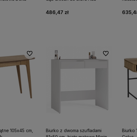
486,47 zł
635,48
koszyka
Do koszyka
Do ulubionych
Do ulubionych
kątne 105x45 cm,
Biurko z dwoma szufladami
Biurko 
ck
81x50 cm, białe matowe Marina
Colva