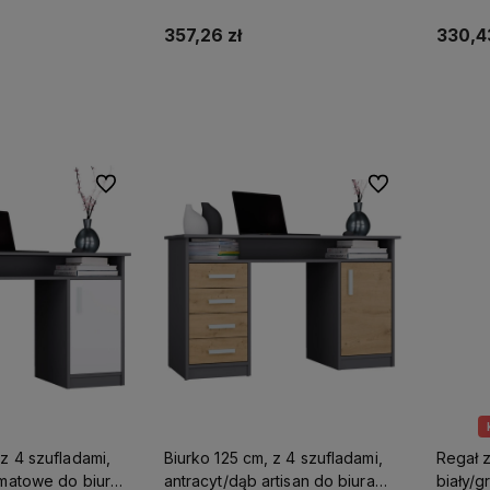
prawe Nicea
357,26 zł
330,43
koszyka
Do koszyka
Do ulubionych
Do ulubionych
 z 4 szufladami,
Biurko 125 cm, z 4 szufladami,
Regał z
 matowe do biura
antracyt/dąb artisan do biura
biały/g