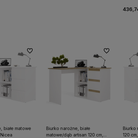
436,74
j
Działamy od 2022
Większość produktów 
koszyka
roku, wprowadzamy więc
dostępnych od ręki,
dla
świeżość na meblowym
możesz liczyć na
rynku meblowym.
ekspresową dostawę
Do ulubionych
Do ulubionych
e, białe matowe
Biurko narożne, białe
Biurko
 Nicea
matowe/dąb artisan 120 cm,
120 cm