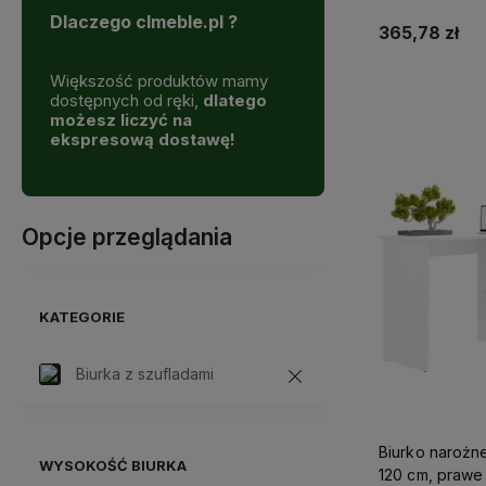
Dlaczego clmeble.pl ?
365,78 zł
Większość produktów mamy
Skorzystaj z darmowe
Do 
dostępnych od ręki,
dlatego
dostawy
możesz liczyć na
już od
999 zł!
ekspresową dostawę!
Opcje przeglądania
KATEGORIE
Biurka z szufladami
Biurko narożn
WYSOKOŚĆ BIURKA
120 cm, prawe