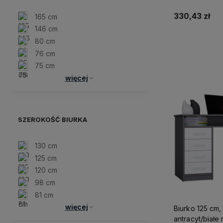
330,43 zł
165 cm
146 cm
80 cm
Do 
76 cm
75 cm
więcej
SZEROKOŚĆ BIURKA
130 cm
125 cm
120 cm
98 cm
81 cm
więcej
Biurko 125 cm,
antracyt/białe