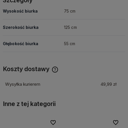
Szczegóły
Wysokość biurka
75 cm
Szerokość biurka
125 cm
Głębokość biurka
55 cm
Koszty dostawy
Cena nie zawiera ewentualnych kosztów płatności
Wysyłka kurierem
49,99 zł
Inne z tej kategorii
bionych
bionych
Do ulubionych
Do ulubionych
Do ulubi
Do ulubi