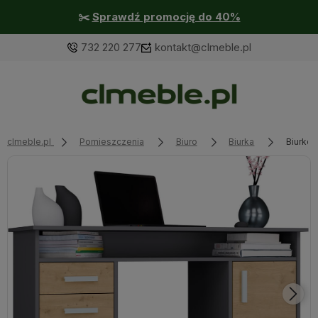
✂️
Sprawdź promocję do 40%
732 220 277
kontakt@clmeble.pl
clmeble.pl
Pomieszczenia
Biuro
Biurka
Biurko 