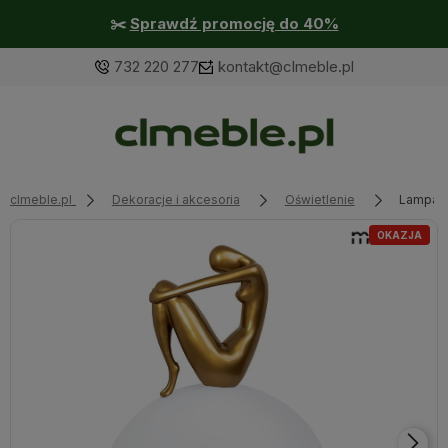
✂️
Sprawdź promocję do 40%
732 220 277
kontakt@clmeble.pl
clmeble.pl
Dekoracje i akcesoria
Oświetlenie
Lampa s
OKAZJA