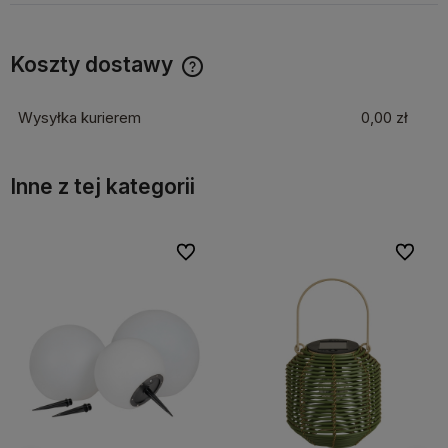
Koszty dostawy
Cena nie zawiera ewentualnych kosztów płatności
Wysyłka kurierem
0,00 zł
Inne z tej kategorii
bionych
bionych
Do ulubionych
Do ulubionych
Do ulubi
Do ulubi