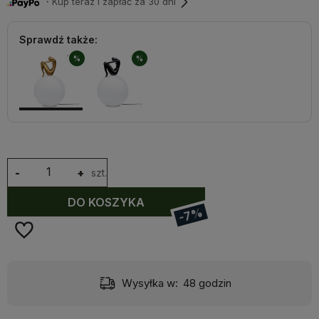
・Kup teraz i zapłać za 30 dni
Sprawdź także:
%
%
-
+
szt.
DO KOSZYKA
-7%
Wysyłka w:
48 godzin