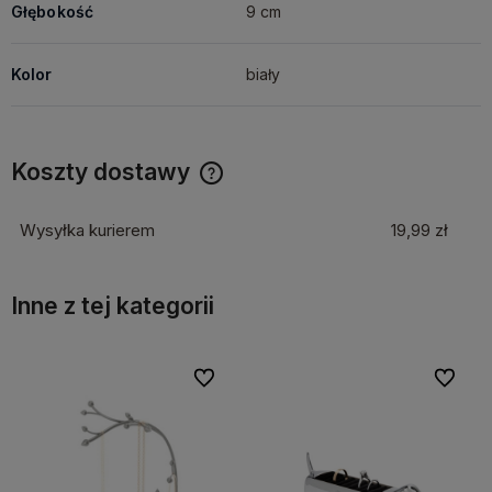
Głębokość
9 cm
Kolor
biały
Koszty dostawy
Cena nie zawiera ewentualnych kosztów płatności
Wysyłka kurierem
19,99 zł
Inne z tej kategorii
bionych
bionych
Do ulubionych
Do ulubionych
Do ulubi
Do ulubi