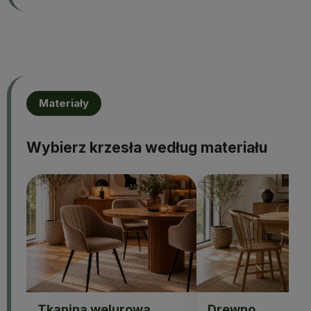
Materiały
Wybierz krzesła według materiału
Tkanina welurowa
Drewno